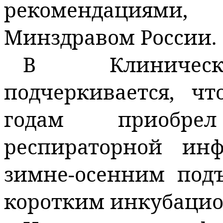
рекомендациям
Минздравом России.
В Клиническ
подчеркивается, чт
годам приобре
респираторной ин
зимне‑осенним под
коротким инкубаци